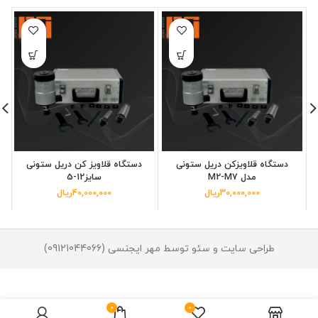
دستگاه قلاویزکن دریل ستونی
دستگاه قلاویز کن دریل ستونی
مدل M2-M7
سایز12-5
30,000,000
ریال
40,000,000
ریال
طراحی سایت و سئو توسط مهر ایجنسی (09121044066)
0
0
افزودن به سبد خرید