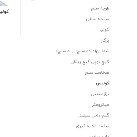
زاویه سنج
کولیس20سانت معمو
صفحه صافی
گونیا
پرگار
شابلون(دنده سنج،رزوه سنج)
گیج توپی گیج رینگی
ضخامت سنج
کولیس
ترازصنعتی
میکرومتر
گیج داخل سیلندر
ساعت اندازه گیری
پایه ساعت