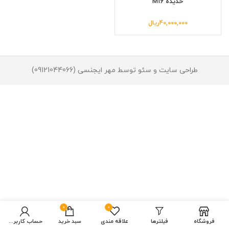
حدیده M16
40,000,000
ریال
طراحی سایت و سئو توسط مهر ایجنسی (09121044066)
0
0
فروشگاه
فیلترها
علاقه مندی
سبد خرید
حساب کاربری من