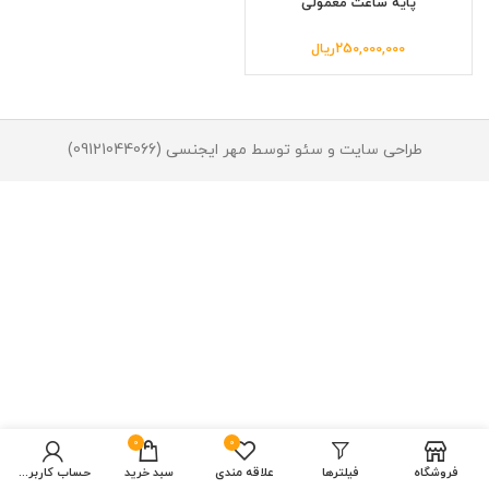
پایه ساعت معمولی
250,000,000
ریال
طراحی سایت و سئو توسط مهر ایجنسی (09121044066)
0
0
فروشگاه
فیلترها
علاقه مندی
سبد خرید
حساب کاربری من