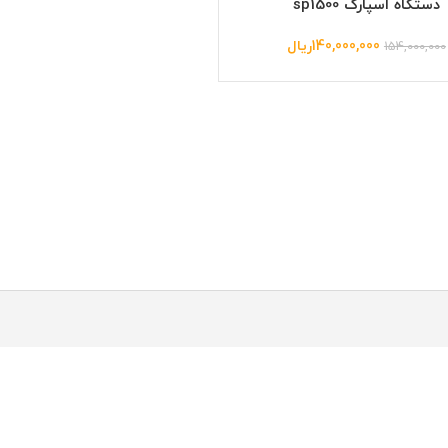
دستگاه اسپارک sp1500
140,000,000
ریال
154,000,000