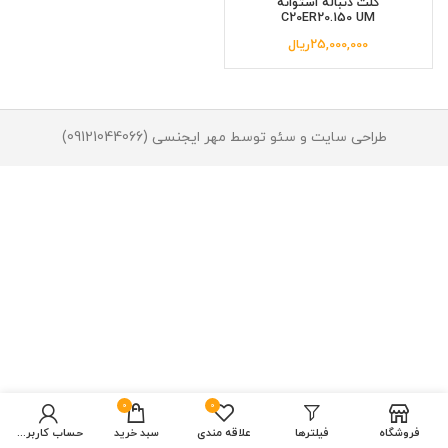
کلت دنباله استوانه
C20ER20.150 UM
25,000,000
ریال
طراحی سایت و سئو توسط مهر ایجنسی (09121044066)
0
0
فروشگاه
فیلترها
علاقه مندی
سبد خرید
حساب کاربری من